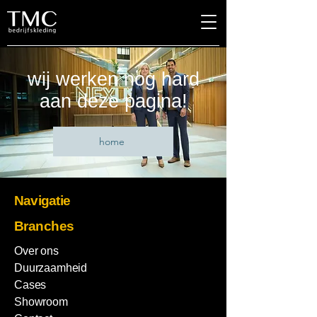
wij werken nog hard
aan deze pagina!
home
Navigatie
Branches
Over ons
Duurzaamheid
Cases
Showroom