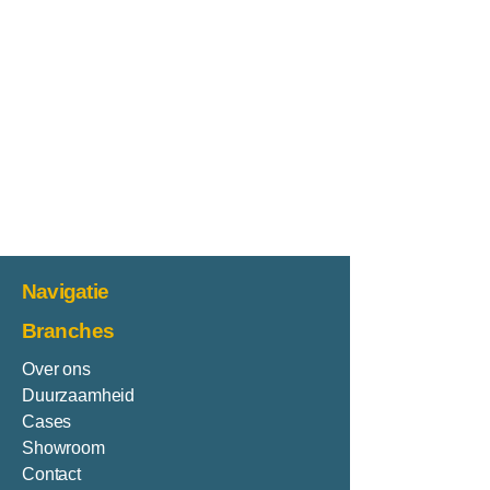
regular fit
- Gemaakt van Medium Travel
Quality, dit is iets dikker dan onze
lichtste travelstof
- Verkrijgbaar in de kleuren dark
blue en black
Navigatie
Branches
Over ons
Duurzaamheid
Cases
Showroom
Contact