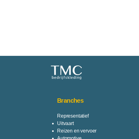
yester/ 2% elasthan
ogramma, met vergelijkbare kleuren
 achterzijde strijken, niet bleken, in
Branches
Representatief
Uitvaart
Reizen en vervoer
Automotive