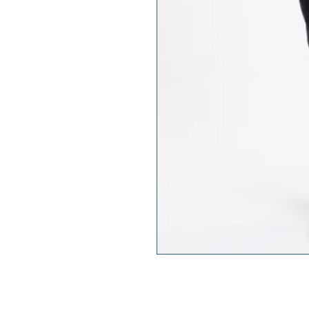
Herenpantalon, binnenvoering v
tailleband achterzijde, gulpslu