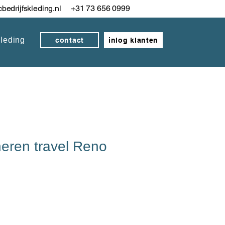
bedrijfskleding.nl
+31 73 656 0999
kleding
contact
inlog klanten
eren travel Reno