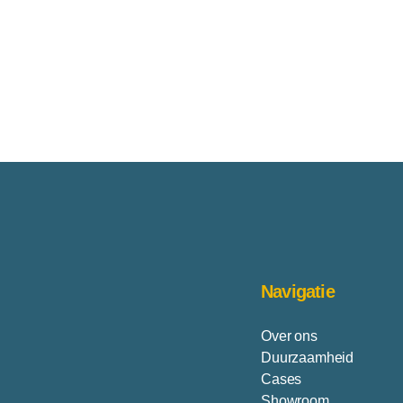
achterzijde.
74% polyamide/ 26% elasthan
Voeringsamenstelling: 98% pol
wasvoorschrift: delicaat waspr
wassen, op lage temperatuur aan
de droger of chemisch reinigen
Navigatie
Over ons
Duurzaamheid
Cases
Showroom