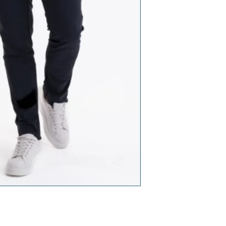
oorzijde over knie, elastische
iting, 2 paspelzakken aan voor – en