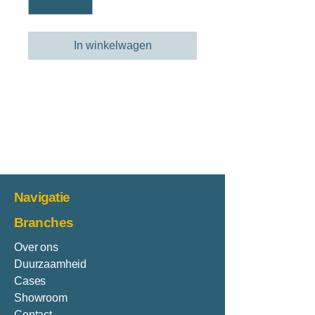
In winkelwagen
Chiffon dames blouse met korte
mouwen, ronde hals en een
regular fit.
kwaliteit: 100% polyester
Navigatie
Branches
Over ons
Duurzaamheid
Cases
Showroom
Contact