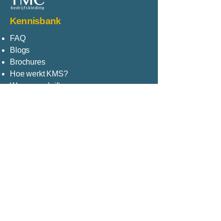
Kennisbank
FAQ
Blogs
Brochures
Hoe werkt KMS?
Wasvoorschriften
Contact
Saffierborch 4
5241 LN Rosmalen
+31 73 656 0999
info@tmcbedrijfskleding.nl
Plan je route