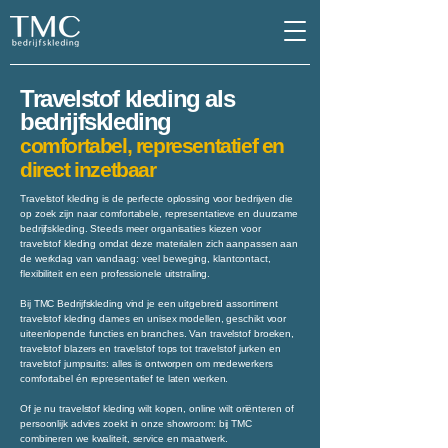
Travelstof kleding als
bedrijfskleding
comfortabel, representatief en
direct inzetbaar
Travelstof kleding is de perfecte oplossing voor bedrijven die
op zoek zijn naar comfortabele, representatieve en duurzame
bedrijfskleding. Steeds meer organisaties kiezen voor
travelstof kleding omdat deze materialen zich aanpassen aan
de werkdag van vandaag: veel beweging, klantcontact,
flexibiliteit en een professionele uitstraling.
Bij TMC Bedrijfskleding vind je een uitgebreid assortiment
travelstof kleding dames en unisex modellen, geschikt voor
uiteenlopende functies en branches. Van travelstof broeken,
travelstof blazers en travelstof tops tot travelstof jurken en
travelstof jumpsuits: alles is ontworpen om medewerkers
comfortabel én representatief te laten werken.
Of je nu travelstof kleding wilt kopen, online wilt oriënteren of
persoonlijk advies zoekt in onze showroom: bij TMC
combineren we kwaliteit, service en maatwerk.