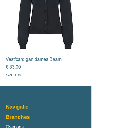
Vest/cardigan dames Baarn
Prijs
€ 83,00
excl. BTW
Navigatie
Branches
Over ons