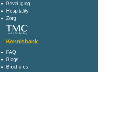
Beveiliging
Hospitality
Zorg
Kennisbank
FAQ
Blogs
Brochures
Hoe werkt KMS?
Wasvoorschriften
Contact
Saffierborch 4
5241 LN Rosmalen
+31 73 656 0999
info@tmcbedrijfskleding.nl